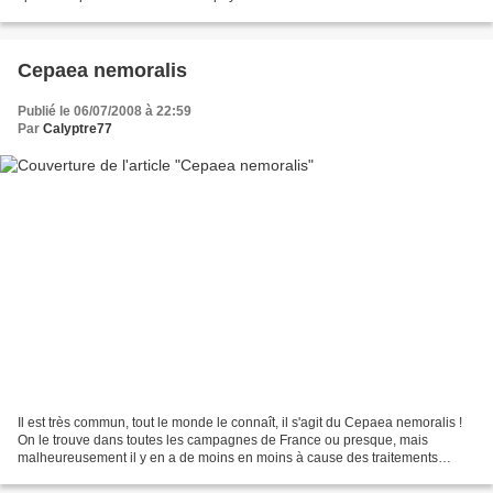
Cepaea nemoralis
Publié le 06/07/2008 à 22:59
Par
Calyptre77
Il est très commun, tout le monde le connaît, il s'agit du Cepaea nemoralis !
On le trouve dans toutes les campagnes de France ou presque, mais
malheureusement il y en a de moins en moins à cause des traitements
chimiques et des anti-limaces. Je présente...