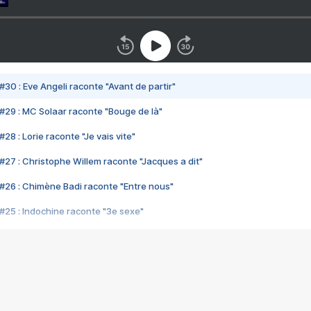
#30 : Eve Angeli raconte "Avant de partir"
#29 : MC Solaar raconte "Bouge de là"
28 : Lorie raconte "Je vais vite"
#27 : Christophe Willem raconte "Jacques a dit"
#26 : Chimène Badi raconte "Entre nous"
#25 : Indochine raconte "3e sexe"
#24 : Zaho raconte "C'est chelou"
#23 : Patrick Bruel raconte "Au café des délices"
#22 : Kyo raconte "Le chemin"