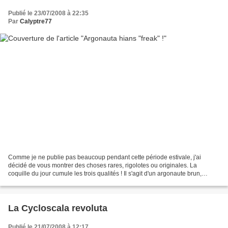
Publié le 23/07/2008 à 22:35
Par
Calyptre77
Comme je ne publie pas beaucoup pendant cette période estivale, j'ai
décidé de vous montrer des choses rares, rigolotes ou originales. La
coquille du jour cumule les trois qualités ! Il s'agit d'un argonaute brun,
Argonauta hians, anormal. Effectivement...
La Cycloscala revoluta
Publié le 21/07/2008 à 12:17