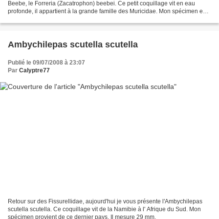
Beebe, le Forreria (Zacatrophon) beebei. Ce petit coquillage vit en eau
profonde, il appartient à la grande famille des Muricidae. Mon spécimen est
Californien et mesure 43 mm.
Ambychilepas scutella scutella
Publié le 09/07/2008 à 23:07
Par
Calyptre77
Retour sur des Fissurellidae, aujourd'hui je vous présente l'Ambychilepas
scutella scutella. Ce coquillage vit de la Namibie à l' Afrique du Sud. Mon
spécimen provient de ce dernier pays. Il mesure 29 mm.