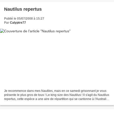
Nautilus repertus
Publié le 05/07/2008 à 15:27
Par
Calyptre77
Je recommence dans mes Nautiles, mais en ce samedi grisonnant je vous
présente le plus gros de tous ! Le king size des Nautilus ! Il s'agit du Nautilus
repertus, cette espèce a une aire de répartition qui se cantonne à l'Australie.
Elle se différencie...