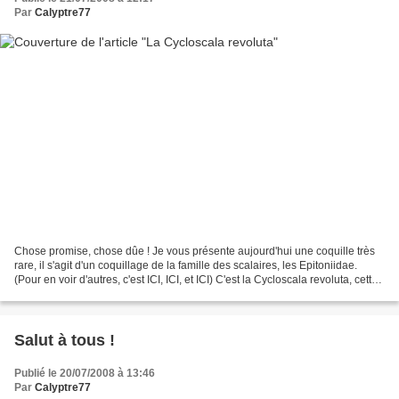
Par
Calyptre77
Chose promise, chose dûe ! Je vous présente aujourd'hui une coquille très
rare, il s'agit d'un coquillage de la famille des scalaires, les Epitoniidae.
(Pour en voir d'autres, c'est ICI, ICI, et ICI) C'est la Cycloscala revoluta, cette
espèce a plusieurs...
Salut à tous !
Publié le 20/07/2008 à 13:46
Par
Calyptre77